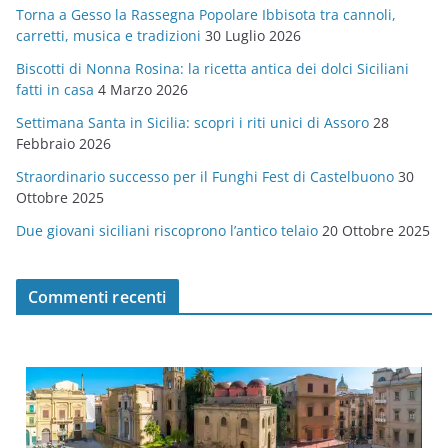
Torna a Gesso la Rassegna Popolare Ibbisota tra cannoli,
o
carretti, musica e tradizioni
30 Luglio 2026
r
Biscotti di Nonna Rosina: la ricetta antica dei dolci Siciliani
i
fatti in casa
4 Marzo 2026
e
Settimana Santa in Sicilia: scopri i riti unici di Assoro
28
Febbraio 2026
Straordinario successo per il Funghi Fest di Castelbuono
30
Ottobre 2025
Due giovani siciliani riscoprono l’antico telaio
20 Ottobre 2025
Commenti recenti