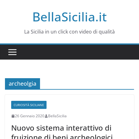
Salta
BellaSicilia.it
al
contenuto
La Sicilia in un click con video di qualità
archeolgia
CURIOSITÀ SICILIANE
26 Gennaio 2020
BellaSicilia
Nuovo sistema interattivo di
fruizione di beni archeologici