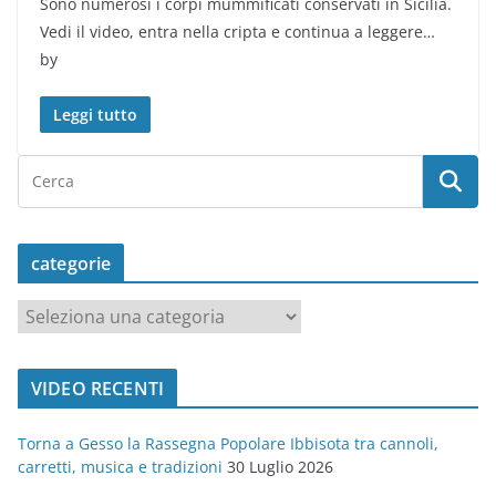
Sono numerosi i corpi mummificati conservati in Sicilia.
Vedi il video, entra nella cripta e continua a leggere…
by
Leggi tutto
categorie
c
a
t
VIDEO RECENTI
e
g
Torna a Gesso la Rassegna Popolare Ibbisota tra cannoli,
o
carretti, musica e tradizioni
30 Luglio 2026
r