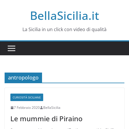
Salta
BellaSicilia.it
al
contenuto
La Sicilia in un click con video di qualità
antropologo
CURIOSITÀ SICILIANE
7 Febbraio 2020
BellaSicilia
Le mummie di Piraino