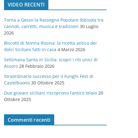
VIDEO RECENTI
e
g
Torna a Gesso la Rassegna Popolare Ibbisota tra
o
cannoli, carretti, musica e tradizioni
30 Luglio
r
2026
i
Biscotti di Nonna Rosina: la ricetta antica dei
e
dolci Siciliani fatti in casa
4 Marzo 2026
Settimana Santa in Sicilia: scopri i riti unici di
Assoro
28 Febbraio 2026
Straordinario successo per il Funghi Fest di
Castelbuono
30 Ottobre 2025
Due giovani siciliani riscoprono l’antico telaio
20
Ottobre 2025
Commenti recenti