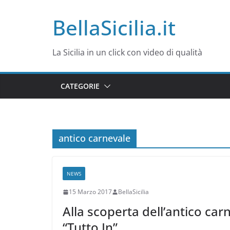
Salta
BellaSicilia.it
al
contenuto
La Sicilia in un click con video di qualità
CATEGORIE
antico carnevale
NEWS
15 Marzo 2017
BellaSicilia
Alla scoperta dell’antico car
“Tutto In”