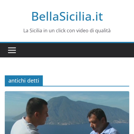
Salta
BellaSicilia.it
al
contenuto
La Sicilia in un click con video di qualità
antichi detti