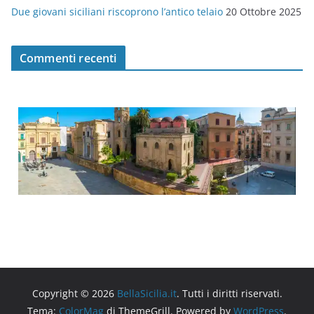
Due giovani siciliani riscoprono l’antico telaio
20 Ottobre 2025
Commenti recenti
Copyright © 2026
BellaSicilia.it
. Tutti i diritti riservati.
Tema:
ColorMag
di ThemeGrill. Powered by
WordPress
.