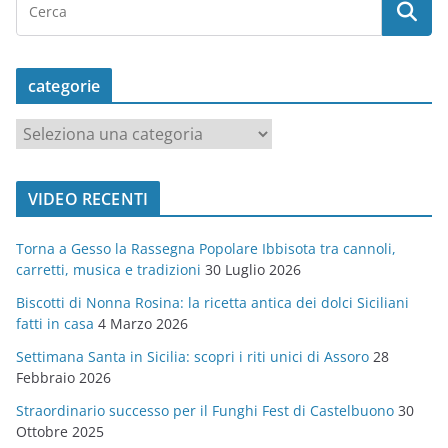
categorie
c
a
t
VIDEO RECENTI
e
g
Torna a Gesso la Rassegna Popolare Ibbisota tra cannoli,
o
carretti, musica e tradizioni
30 Luglio 2026
r
Biscotti di Nonna Rosina: la ricetta antica dei dolci Siciliani
i
fatti in casa
4 Marzo 2026
e
Settimana Santa in Sicilia: scopri i riti unici di Assoro
28
Febbraio 2026
Straordinario successo per il Funghi Fest di Castelbuono
30
Ottobre 2025