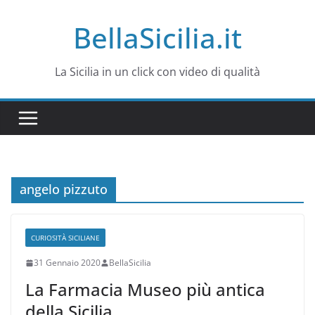
Salta
BellaSicilia.it
al
contenuto
La Sicilia in un click con video di qualità
angelo pizzuto
CURIOSITÀ SICILIANE
31 Gennaio 2020
BellaSicilia
La Farmacia Museo più antica
della Sicilia