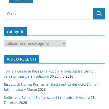
categorie
c
a
t
VIDEO RECENTI
e
g
Torna a Gesso la Rassegna Popolare Ibbisota tra cannoli,
o
carretti, musica e tradizioni
30 Luglio 2026
r
Biscotti di Nonna Rosina: la ricetta antica dei dolci Siciliani
i
fatti in casa
4 Marzo 2026
e
Settimana Santa in Sicilia: scopri i riti unici di Assoro
28
Febbraio 2026