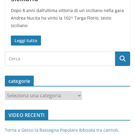
Dopo 8 anni dall’ultima vittoria di un siciliano nella gara
Andrea Nucita ha vinto la 102^ Targa Florio, sesto
siciliano
Leggi tutto
categorie
c
a
t
VIDEO RECENTI
e
g
Torna a Gesso la Rassegna Popolare Ibbisota tra cannoli,
o