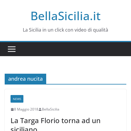
Salta
BellaSicilia.it
al
contenuto
La Sicilia in un click con video di qualità
andrea nucita
NEWS
8 Maggio 2018
BellaSicilia
La Targa Florio torna ad un
siciliano