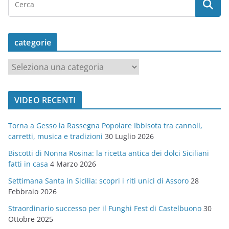
categorie
c
a
t
VIDEO RECENTI
e
g
Torna a Gesso la Rassegna Popolare Ibbisota tra cannoli,
o
carretti, musica e tradizioni
30 Luglio 2026
r
Biscotti di Nonna Rosina: la ricetta antica dei dolci Siciliani
i
fatti in casa
4 Marzo 2026
e
Settimana Santa in Sicilia: scopri i riti unici di Assoro
28
Febbraio 2026
Straordinario successo per il Funghi Fest di Castelbuono
30
Ottobre 2025