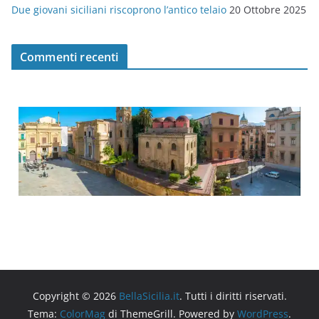
Due giovani siciliani riscoprono l’antico telaio
20 Ottobre 2025
Commenti recenti
Copyright © 2026
BellaSicilia.it
. Tutti i diritti riservati.
Tema:
ColorMag
di ThemeGrill. Powered by
WordPress
.