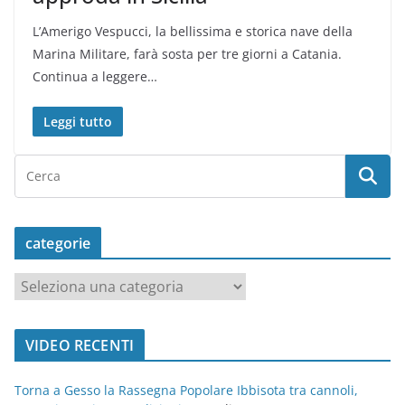
L’Amerigo Vespucci, la bellissima e storica nave della
Marina Militare, farà sosta per tre giorni a Catania.
Continua a leggere…
Leggi tutto
categorie
c
a
t
VIDEO RECENTI
e
g
Torna a Gesso la Rassegna Popolare Ibbisota tra cannoli,
o