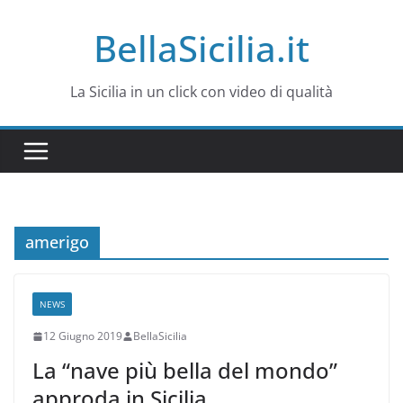
Salta
BellaSicilia.it
al
contenuto
La Sicilia in un click con video di qualità
amerigo
NEWS
12 Giugno 2019
BellaSicilia
La “nave più bella del mondo”
approda in Sicilia