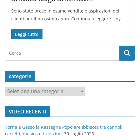
Sono state prese in esame vendite e aspirazioni dei
clienti per il prossimo anno. Continua a leggere… by
Leggi tutto
categorie
c
a
t
VIDEO RECENTI
e
g
Torna a Gesso la Rassegna Popolare Ibbisota tra cannoli,
o
carretti, musica e tradizioni
30 Luglio 2026
r