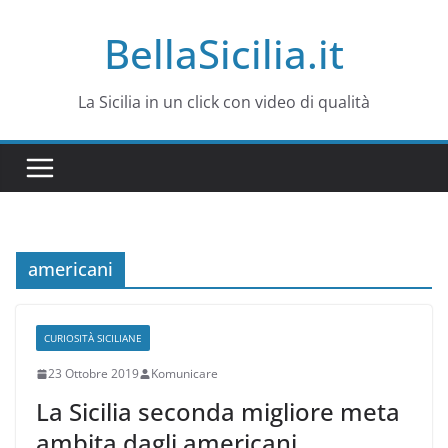
Salta
BellaSicilia.it
al
contenuto
La Sicilia in un click con video di qualità
americani
CURIOSITÀ SICILIANE
23 Ottobre 2019
Komunicare
La Sicilia seconda migliore meta
ambita dagli americani