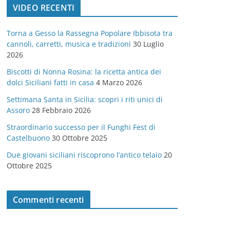
VIDEO RECENTI
e
g
Torna a Gesso la Rassegna Popolare Ibbisota tra
o
cannoli, carretti, musica e tradizioni
30 Luglio
r
2026
i
Biscotti di Nonna Rosina: la ricetta antica dei
e
dolci Siciliani fatti in casa
4 Marzo 2026
Settimana Santa in Sicilia: scopri i riti unici di
Assoro
28 Febbraio 2026
Straordinario successo per il Funghi Fest di
Castelbuono
30 Ottobre 2025
Due giovani siciliani riscoprono l’antico telaio
20
Ottobre 2025
Commenti recenti