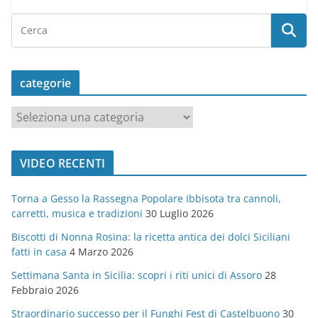
categorie
c
a
t
VIDEO RECENTI
e
g
Torna a Gesso la Rassegna Popolare Ibbisota tra cannoli,
o
carretti, musica e tradizioni
30 Luglio 2026
r
Biscotti di Nonna Rosina: la ricetta antica dei dolci Siciliani
i
fatti in casa
4 Marzo 2026
e
Settimana Santa in Sicilia: scopri i riti unici di Assoro
28
Febbraio 2026
Straordinario successo per il Funghi Fest di Castelbuono
30