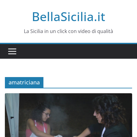
Salta
BellaSicilia.it
al
contenuto
La Sicilia in un click con video di qualità
amatriciana