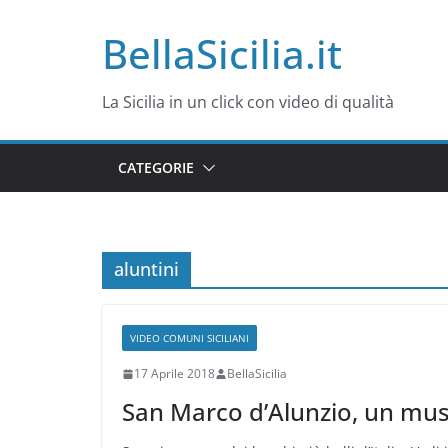
Salta
BellaSicilia.it
al
contenuto
La Sicilia in un click con video di qualità
CATEGORIE
aluntini
VIDEO COMUNI SICILIANI
17 Aprile 2018
BellaSicilia
San Marco d’Alunzio, un mus