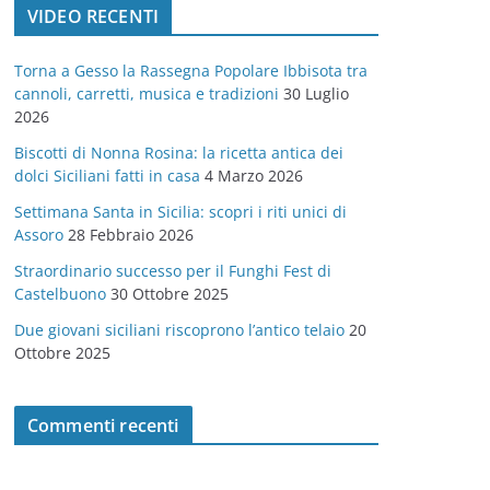
VIDEO RECENTI
e
g
Torna a Gesso la Rassegna Popolare Ibbisota tra
o
cannoli, carretti, musica e tradizioni
30 Luglio
r
2026
i
Biscotti di Nonna Rosina: la ricetta antica dei
e
dolci Siciliani fatti in casa
4 Marzo 2026
Settimana Santa in Sicilia: scopri i riti unici di
Assoro
28 Febbraio 2026
Straordinario successo per il Funghi Fest di
Castelbuono
30 Ottobre 2025
Due giovani siciliani riscoprono l’antico telaio
20
Ottobre 2025
Commenti recenti