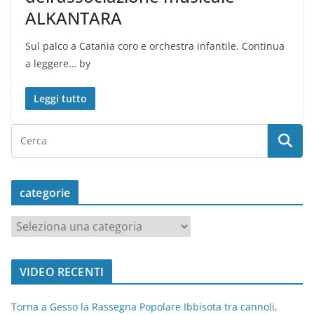
ALKANTARA
Sul palco a Catania coro e orchestra infantile. Continua
a leggere… by
Leggi tutto
categorie
c
a
t
VIDEO RECENTI
e
g
Torna a Gesso la Rassegna Popolare Ibbisota tra cannoli,
o