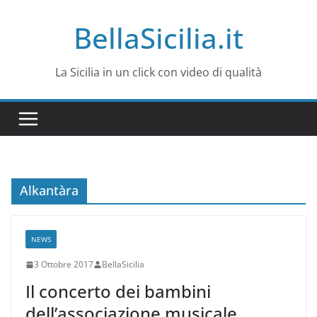
Salta
BellaSicilia.it
al
contenuto
La Sicilia in un click con video di qualità
Alkantàra
NEWS
3 Ottobre 2017
BellaSicilia
Il concerto dei bambini
dell’associazione musicale