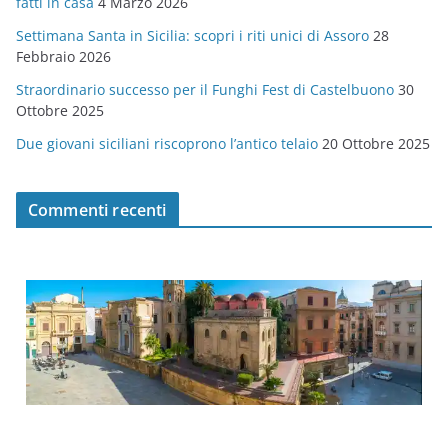
fatti in casa
4 Marzo 2026
e
Settimana Santa in Sicilia: scopri i riti unici di Assoro
28
Febbraio 2026
Straordinario successo per il Funghi Fest di Castelbuono
30
Ottobre 2025
Due giovani siciliani riscoprono l’antico telaio
20 Ottobre 2025
Commenti recenti