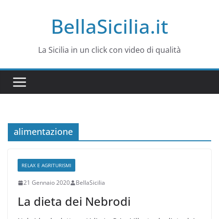
Salta
BellaSicilia.it
al
contenuto
La Sicilia in un click con video di qualità
alimentazione
RELAX E AGRITURISMI
21 Gennaio 2020
BellaSicilia
La dieta dei Nebrodi