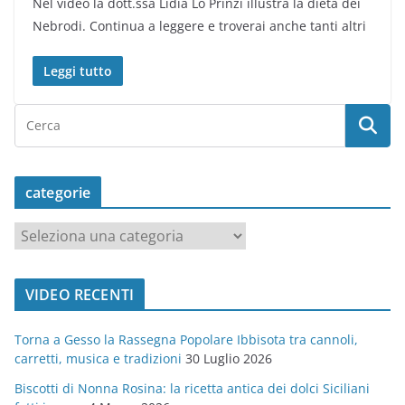
Nel video la dott.ssa Lidia Lo Prinzi illustra la dieta dei
Nebrodi. Continua a leggere e troverai anche tanti altri
Leggi tutto
categorie
c
a
t
VIDEO RECENTI
e
g
Torna a Gesso la Rassegna Popolare Ibbisota tra cannoli,
o
carretti, musica e tradizioni
30 Luglio 2026
r
Biscotti di Nonna Rosina: la ricetta antica dei dolci Siciliani
i