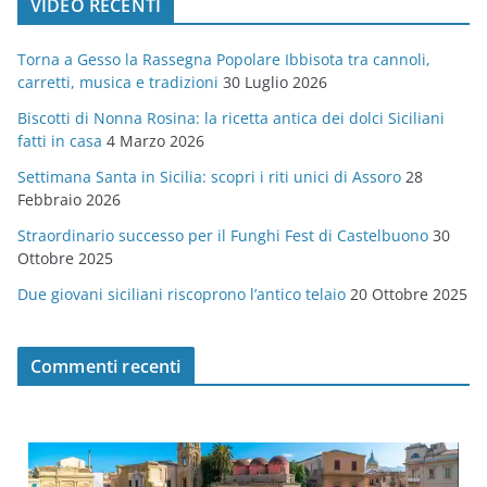
VIDEO RECENTI
e
g
Torna a Gesso la Rassegna Popolare Ibbisota tra cannoli,
o
carretti, musica e tradizioni
30 Luglio 2026
r
Biscotti di Nonna Rosina: la ricetta antica dei dolci Siciliani
i
fatti in casa
4 Marzo 2026
e
Settimana Santa in Sicilia: scopri i riti unici di Assoro
28
Febbraio 2026
Straordinario successo per il Funghi Fest di Castelbuono
30
Ottobre 2025
Due giovani siciliani riscoprono l’antico telaio
20 Ottobre 2025
Commenti recenti