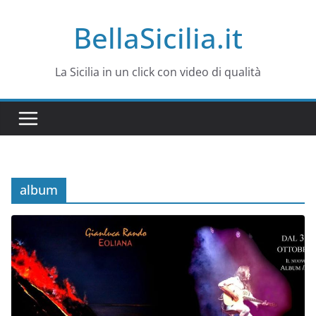
Salta
BellaSicilia.it
al
contenuto
La Sicilia in un click con video di qualità
album