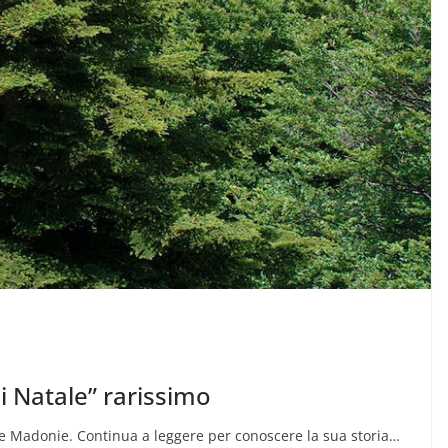
 di Natale” rarissimo
le Madonie. Continua a leggere per conoscere la sua storia…