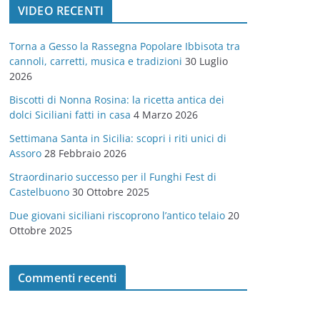
VIDEO RECENTI
e
g
Torna a Gesso la Rassegna Popolare Ibbisota tra
o
cannoli, carretti, musica e tradizioni
30 Luglio
r
2026
i
Biscotti di Nonna Rosina: la ricetta antica dei
e
dolci Siciliani fatti in casa
4 Marzo 2026
Settimana Santa in Sicilia: scopri i riti unici di
Assoro
28 Febbraio 2026
Straordinario successo per il Funghi Fest di
Castelbuono
30 Ottobre 2025
Due giovani siciliani riscoprono l’antico telaio
20
Ottobre 2025
Commenti recenti