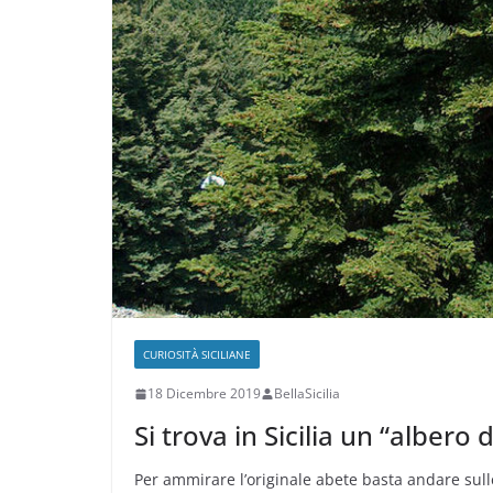
CURIOSITÀ SICILIANE
18 Dicembre 2019
BellaSicilia
Si trova in Sicilia un “albero
Per ammirare l’originale abete basta andare sul