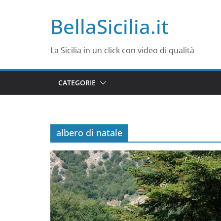
Salta
BellaSicilia.it
al
contenuto
La Sicilia in un click con video di qualità
CATEGORIE
albero di natale