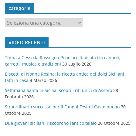
categorie
c
a
t
VIDEO RECENTI
e
g
Torna a Gesso la Rassegna Popolare Ibbisota tra cannoli,
o
carretti, musica e tradizioni
30 Luglio 2026
r
Biscotti di Nonna Rosina: la ricetta antica dei dolci Siciliani
i
fatti in casa
4 Marzo 2026
e
Settimana Santa in Sicilia: scopri i riti unici di Assoro
28
Febbraio 2026
Straordinario successo per il Funghi Fest di Castelbuono
30
Ottobre 2025
Due giovani siciliani riscoprono l’antico telaio
20 Ottobre 2025