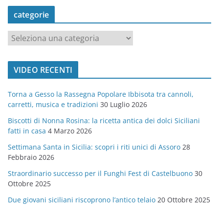
categorie
c
a
t
VIDEO RECENTI
e
g
Torna a Gesso la Rassegna Popolare Ibbisota tra cannoli,
o
carretti, musica e tradizioni
30 Luglio 2026
r
Biscotti di Nonna Rosina: la ricetta antica dei dolci Siciliani
i
fatti in casa
4 Marzo 2026
e
Settimana Santa in Sicilia: scopri i riti unici di Assoro
28
Febbraio 2026
Straordinario successo per il Funghi Fest di Castelbuono
30
Ottobre 2025
Due giovani siciliani riscoprono l’antico telaio
20 Ottobre 2025