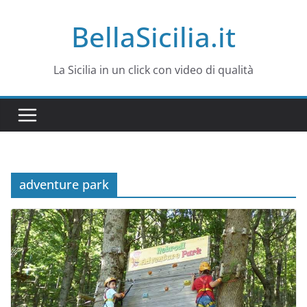
Salta
BellaSicilia.it
al
contenuto
La Sicilia in un click con video di qualità
adventure park