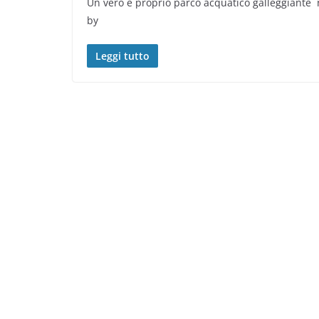
Un vero e proprio parco acquatico galleggiante n
by
Leggi tutto