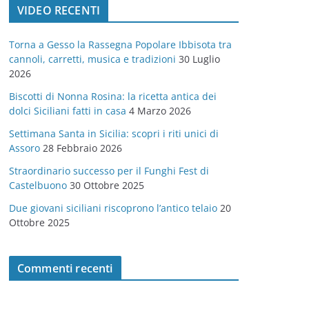
VIDEO RECENTI
e
g
Torna a Gesso la Rassegna Popolare Ibbisota tra
o
cannoli, carretti, musica e tradizioni
30 Luglio
r
2026
i
Biscotti di Nonna Rosina: la ricetta antica dei
e
dolci Siciliani fatti in casa
4 Marzo 2026
Settimana Santa in Sicilia: scopri i riti unici di
Assoro
28 Febbraio 2026
Straordinario successo per il Funghi Fest di
Castelbuono
30 Ottobre 2025
Due giovani siciliani riscoprono l’antico telaio
20
Ottobre 2025
Commenti recenti