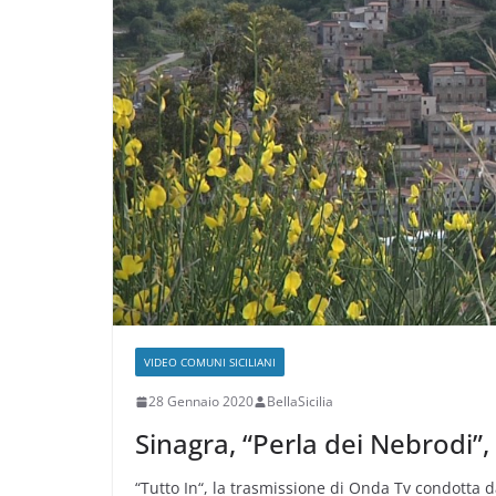
VIDEO COMUNI SICILIANI
28 Gennaio 2020
BellaSicilia
Sinagra, “Perla dei Nebrodi”
“Tutto In“, la trasmissione di Onda Tv condotta d