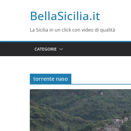
Salta
BellaSicilia.it
al
contenuto
La Sicilia in un click con video di qualità
CATEGORIE
torrente naso