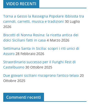
VIDEO RECENTI
e
g
Torna a Gesso la Rassegna Popolare Ibbisota tra
o
cannoli, carretti, musica e tradizioni
30 Luglio
r
2026
i
Biscotti di Nonna Rosina: la ricetta antica dei
e
dolci Siciliani fatti in casa
4 Marzo 2026
Settimana Santa in Sicilia: scopri i riti unici di
Assoro
28 Febbraio 2026
Straordinario successo per il Funghi Fest di
Castelbuono
30 Ottobre 2025
Due giovani siciliani riscoprono l’antico telaio
20
Ottobre 2025
Commenti recenti