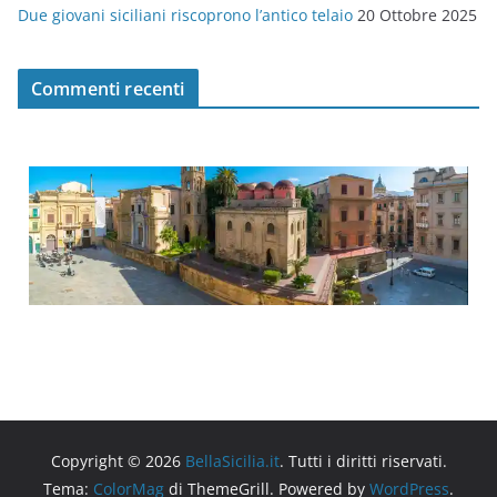
Due giovani siciliani riscoprono l’antico telaio
20 Ottobre 2025
Commenti recenti
Copyright © 2026
BellaSicilia.it
. Tutti i diritti riservati.
Tema:
ColorMag
di ThemeGrill. Powered by
WordPress
.