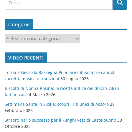
categorie
c
a
t
VIDEO RECENTI
e
g
Torna a Gesso la Rassegna Popolare Ibbisota tra cannoli,
o
carretti, musica e tradizioni
30 Luglio 2026
r
Biscotti di Nonna Rosina: la ricetta antica dei dolci Siciliani
i
fatti in casa
4 Marzo 2026
e
Settimana Santa in Sicilia: scopri i riti unici di Assoro
28
Febbraio 2026
Straordinario successo per il Funghi Fest di Castelbuono
30
Ottobre 2025