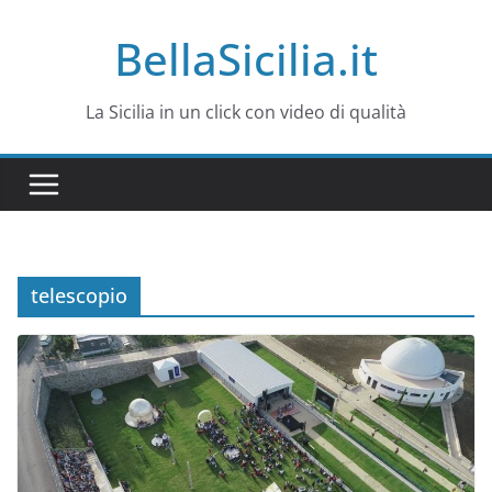
Salta
BellaSicilia.it
al
contenuto
La Sicilia in un click con video di qualità
telescopio