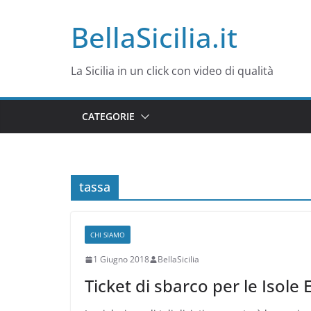
Salta
BellaSicilia.it
al
contenuto
La Sicilia in un click con video di qualità
CATEGORIE
tassa
CHI SIAMO
1 Giugno 2018
BellaSicilia
Ticket di sbarco per le Isole