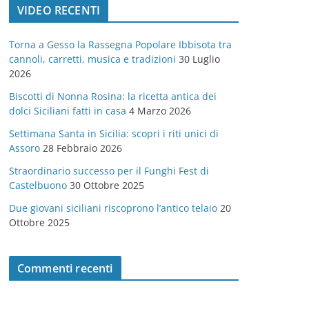
VIDEO RECENTI
e
g
Torna a Gesso la Rassegna Popolare Ibbisota tra
o
cannoli, carretti, musica e tradizioni
30 Luglio
r
2026
i
Biscotti di Nonna Rosina: la ricetta antica dei
e
dolci Siciliani fatti in casa
4 Marzo 2026
Settimana Santa in Sicilia: scopri i riti unici di
Assoro
28 Febbraio 2026
Straordinario successo per il Funghi Fest di
Castelbuono
30 Ottobre 2025
Due giovani siciliani riscoprono l’antico telaio
20
Ottobre 2025
Commenti recenti