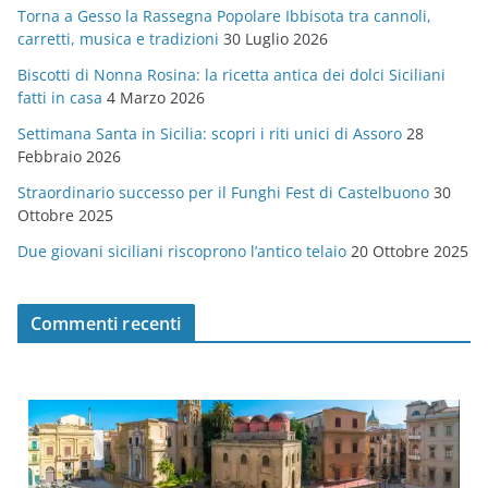
Torna a Gesso la Rassegna Popolare Ibbisota tra cannoli,
o
carretti, musica e tradizioni
30 Luglio 2026
r
Biscotti di Nonna Rosina: la ricetta antica dei dolci Siciliani
i
fatti in casa
4 Marzo 2026
e
Settimana Santa in Sicilia: scopri i riti unici di Assoro
28
Febbraio 2026
Straordinario successo per il Funghi Fest di Castelbuono
30
Ottobre 2025
Due giovani siciliani riscoprono l’antico telaio
20 Ottobre 2025
Commenti recenti