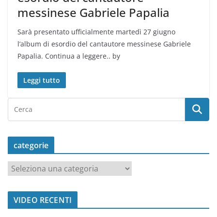
messinese Gabriele Papalia
Sarà presentato ufficialmente martedì 27 giugno
l’album di esordio del cantautore messinese Gabriele
Papalia. Continua a leggere.. by
Leggi tutto
categorie
c
a
t
VIDEO RECENTI
e
g