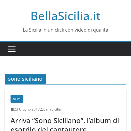
Salta
BellaSicilia.it
al
contenuto
La Sicilia in un click con video di qualità
sono siciliano
NEWS
23 Giugno 2017
BellaSicilia
Arriva “Sono Siciliano”, l’album di
esordio del cantautore