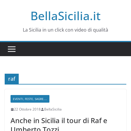
Salta
BellaSicilia.it
al
contenuto
La Sicilia in un click con video di qualità
raf
EVENTI, FESTE, SAGRE....
22 Ottobre 2018
BellaSicilia
Anche in Sicilia il tour di Raf e
Umberto Tozzi