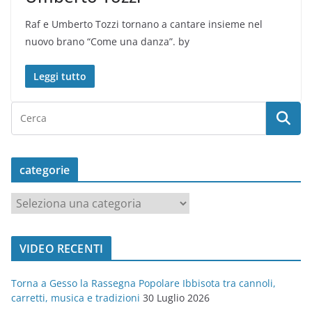
Raf e Umberto Tozzi tornano a cantare insieme nel
nuovo brano “Come una danza”. by
Leggi tutto
categorie
c
a
t
VIDEO RECENTI
e
g
Torna a Gesso la Rassegna Popolare Ibbisota tra cannoli,
o
carretti, musica e tradizioni
30 Luglio 2026
r