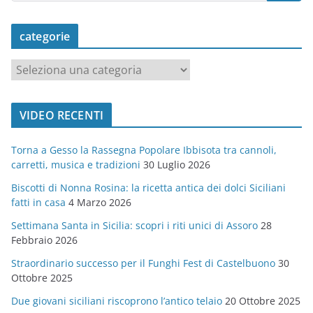
categorie
c
a
t
VIDEO RECENTI
e
g
Torna a Gesso la Rassegna Popolare Ibbisota tra cannoli,
o
carretti, musica e tradizioni
30 Luglio 2026
r
Biscotti di Nonna Rosina: la ricetta antica dei dolci Siciliani
i
fatti in casa
4 Marzo 2026
e
Settimana Santa in Sicilia: scopri i riti unici di Assoro
28
Febbraio 2026
Straordinario successo per il Funghi Fest di Castelbuono
30
Ottobre 2025
Due giovani siciliani riscoprono l’antico telaio
20 Ottobre 2025