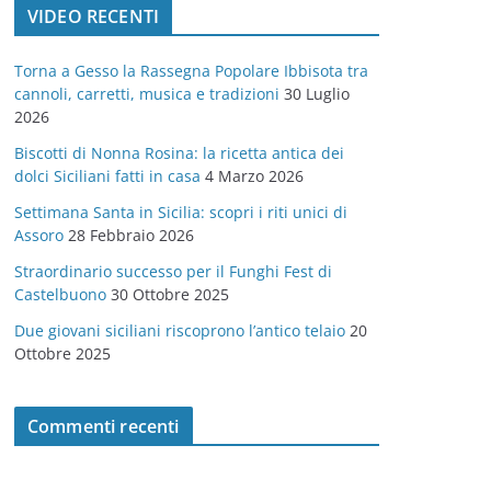
VIDEO RECENTI
e
g
Torna a Gesso la Rassegna Popolare Ibbisota tra
o
cannoli, carretti, musica e tradizioni
30 Luglio
r
2026
i
Biscotti di Nonna Rosina: la ricetta antica dei
e
dolci Siciliani fatti in casa
4 Marzo 2026
Settimana Santa in Sicilia: scopri i riti unici di
Assoro
28 Febbraio 2026
Straordinario successo per il Funghi Fest di
Castelbuono
30 Ottobre 2025
Due giovani siciliani riscoprono l’antico telaio
20
Ottobre 2025
Commenti recenti