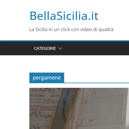
Salta
BellaSicilia.it
al
contenuto
La Sicilia in un click con video di qualità
CATEGORIE
pergamene