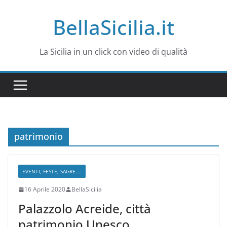
Salta
BellaSicilia.it
al
contenuto
La Sicilia in un click con video di qualità
patrimonio
EVENTI, FESTE, SAGRE....
16 Aprile 2020
BellaSicilia
Palazzolo Acreide, città
patrimonio Unesco