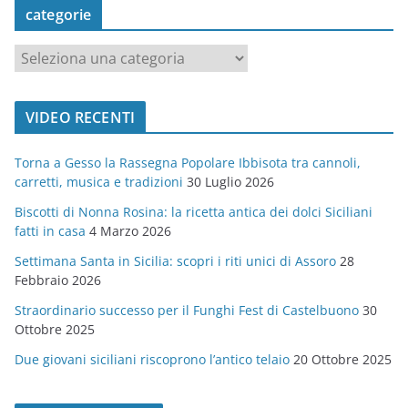
categorie
c
a
t
VIDEO RECENTI
e
g
Torna a Gesso la Rassegna Popolare Ibbisota tra cannoli,
o
carretti, musica e tradizioni
30 Luglio 2026
r
Biscotti di Nonna Rosina: la ricetta antica dei dolci Siciliani
i
fatti in casa
4 Marzo 2026
e
Settimana Santa in Sicilia: scopri i riti unici di Assoro
28
Febbraio 2026
Straordinario successo per il Funghi Fest di Castelbuono
30
Ottobre 2025
Due giovani siciliani riscoprono l’antico telaio
20 Ottobre 2025