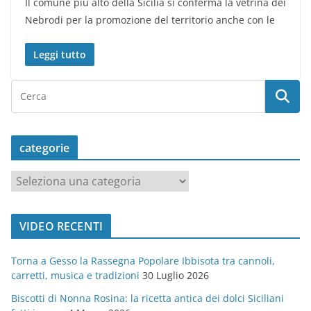
Il comune più alto della Sicilia si conferma la vetrina dei
Nebrodi per la promozione del territorio anche con le
Leggi tutto
categorie
c
a
t
VIDEO RECENTI
e
g
Torna a Gesso la Rassegna Popolare Ibbisota tra cannoli,
o
carretti, musica e tradizioni
30 Luglio 2026
r
Biscotti di Nonna Rosina: la ricetta antica dei dolci Siciliani
i