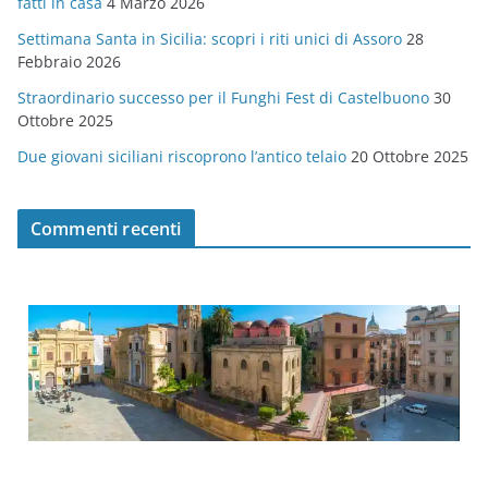
fatti in casa
4 Marzo 2026
e
Settimana Santa in Sicilia: scopri i riti unici di Assoro
28
Febbraio 2026
Straordinario successo per il Funghi Fest di Castelbuono
30
Ottobre 2025
Due giovani siciliani riscoprono l’antico telaio
20 Ottobre 2025
Commenti recenti