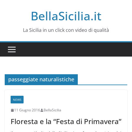
Salta
BellaSicilia.it
al
contenuto
La Sicilia in un click con video di qualità
passeggiate naturalistiche
NEWS
11 Giugno 2016
BellaSicilia
Floresta e la “Festa di Primavera”