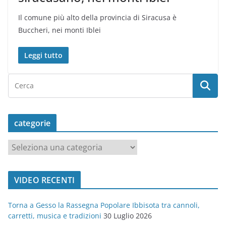
Il comune più alto della provincia di Siracusa è
Buccheri, nei monti Iblei
Leggi tutto
categorie
c
a
t
VIDEO RECENTI
e
g
Torna a Gesso la Rassegna Popolare Ibbisota tra cannoli,
o
carretti, musica e tradizioni
30 Luglio 2026
r