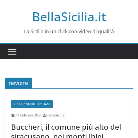
Salta
BellaSicilia.it
al
contenuto
La Sicilia in un click con video di qualità
neviere
VIDEO COMUNI SICILIANI
7 Febbraio 2020
BellaSicilia
Buccheri, il comune più alto del
siracusano, nei monti Iblei