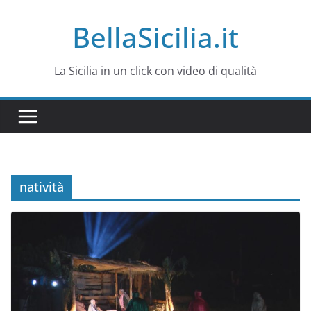
Salta
BellaSicilia.it
al
contenuto
La Sicilia in un click con video di qualità
natività