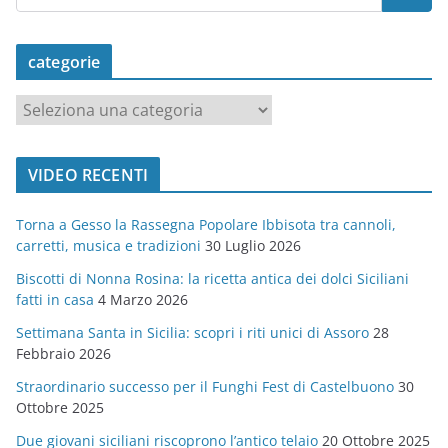
categorie
c
a
t
VIDEO RECENTI
e
g
Torna a Gesso la Rassegna Popolare Ibbisota tra cannoli,
o
carretti, musica e tradizioni
30 Luglio 2026
r
Biscotti di Nonna Rosina: la ricetta antica dei dolci Siciliani
i
fatti in casa
4 Marzo 2026
e
Settimana Santa in Sicilia: scopri i riti unici di Assoro
28
Febbraio 2026
Straordinario successo per il Funghi Fest di Castelbuono
30
Ottobre 2025
Due giovani siciliani riscoprono l’antico telaio
20 Ottobre 2025