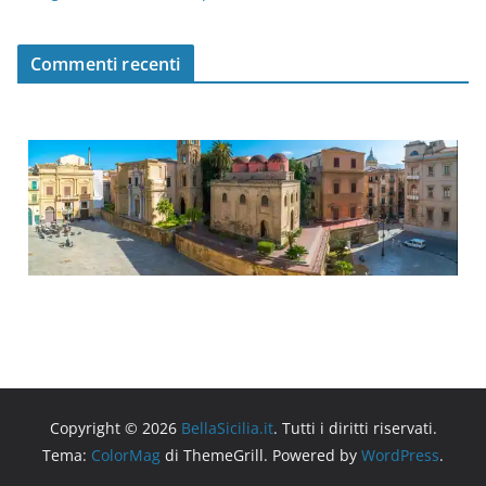
Commenti recenti
Copyright © 2026
BellaSicilia.it
. Tutti i diritti riservati.
Tema:
ColorMag
di ThemeGrill. Powered by
WordPress
.