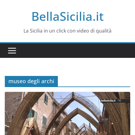
Salta
BellaSicilia.it
al
contenuto
La Sicilia in un click con video di qualità
museo degli archi