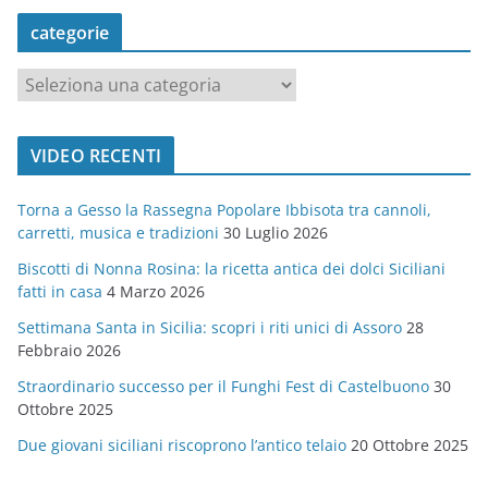
categorie
c
a
t
VIDEO RECENTI
e
g
Torna a Gesso la Rassegna Popolare Ibbisota tra cannoli,
o
carretti, musica e tradizioni
30 Luglio 2026
r
Biscotti di Nonna Rosina: la ricetta antica dei dolci Siciliani
i
fatti in casa
4 Marzo 2026
e
Settimana Santa in Sicilia: scopri i riti unici di Assoro
28
Febbraio 2026
Straordinario successo per il Funghi Fest di Castelbuono
30
Ottobre 2025
Due giovani siciliani riscoprono l’antico telaio
20 Ottobre 2025