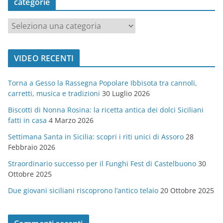
categorie
c
a
t
VIDEO RECENTI
e
g
Torna a Gesso la Rassegna Popolare Ibbisota tra cannoli,
o
carretti, musica e tradizioni
30 Luglio 2026
r
Biscotti di Nonna Rosina: la ricetta antica dei dolci Siciliani
i
fatti in casa
4 Marzo 2026
e
Settimana Santa in Sicilia: scopri i riti unici di Assoro
28
Febbraio 2026
Straordinario successo per il Funghi Fest di Castelbuono
30
Ottobre 2025
Due giovani siciliani riscoprono l’antico telaio
20 Ottobre 2025