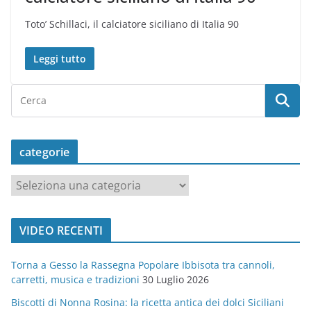
Toto’ Schillaci, il calciatore siciliano di Italia 90
Leggi tutto
categorie
c
a
t
VIDEO RECENTI
e
g
Torna a Gesso la Rassegna Popolare Ibbisota tra cannoli,
o
carretti, musica e tradizioni
30 Luglio 2026
r
Biscotti di Nonna Rosina: la ricetta antica dei dolci Siciliani
i