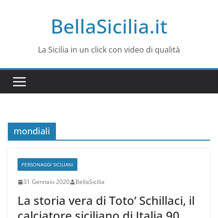
Salta
BellaSicilia.it
al
contenuto
La Sicilia in un click con video di qualità
mondiali
PERSONAGGI SICILIANI
31 Gennaio 2020
BellaSicilia
La storia vera di Toto’ Schillaci, il
calciatore siciliano di Italia 90