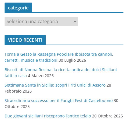
categorie
c
a
t
VIDEO RECENTI
e
g
Torna a Gesso la Rassegna Popolare Ibbisota tra cannoli,
o
carretti, musica e tradizioni
30 Luglio 2026
r
Biscotti di Nonna Rosina: la ricetta antica dei dolci Siciliani
i
fatti in casa
4 Marzo 2026
e
Settimana Santa in Sicilia: scopri i riti unici di Assoro
28
Febbraio 2026
Straordinario successo per il Funghi Fest di Castelbuono
30
Ottobre 2025
Due giovani siciliani riscoprono l’antico telaio
20 Ottobre 2025