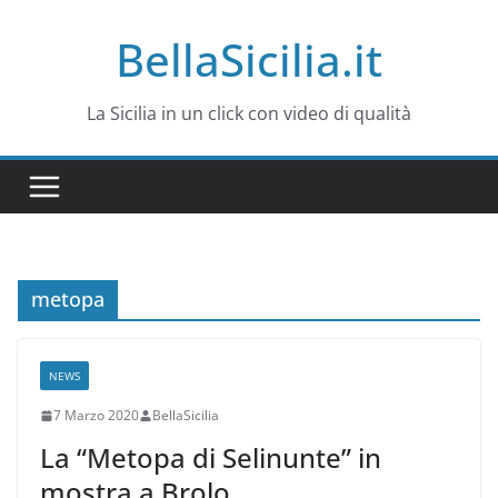
Salta
BellaSicilia.it
al
contenuto
La Sicilia in un click con video di qualità
metopa
NEWS
7 Marzo 2020
BellaSicilia
La “Metopa di Selinunte” in
mostra a Brolo