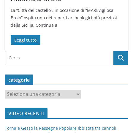
La “Città del castello”, in occasione di “MAREvigliosa
Brolo” ospita uno dei reperti archeologici più preziosi
della Sicilia. Continua a
Leggi tutto
categorie
c
a
t
VIDEO RECENTI
e
g
Torna a Gesso la Rassegna Popolare Ibbisota tra cannoli,
o