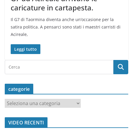
caricature in cartapesta.
Il G7 di Taormina diventa anche un’occasione per la
satira politica. A pensarci sono stati i maestri carristi di
Acireale,
Leggi tutto
categorie
c
a
t
VIDEO RECENTI
e
g