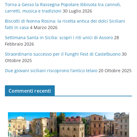
Torna a Gesso la Rassegna Popolare Ibbisota tra cannoli,
o
carretti, musica e tradizioni
30 Luglio 2026
r
Biscotti di Nonna Rosina: la ricetta antica dei dolci Siciliani
i
fatti in casa
4 Marzo 2026
e
Settimana Santa in Sicilia: scopri i riti unici di Assoro
28
Febbraio 2026
Straordinario successo per il Funghi Fest di Castelbuono
30
Ottobre 2025
Due giovani siciliani riscoprono l’antico telaio
20 Ottobre 2025
Commenti recenti