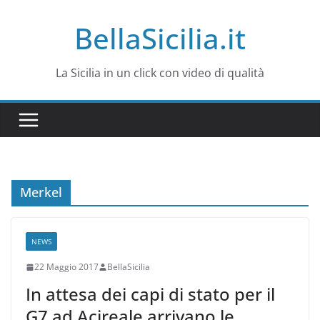
Salta
BellaSicilia.it
al
contenuto
La Sicilia in un click con video di qualità
Merkel
NEWS
22 Maggio 2017
BellaSicilia
In attesa dei capi di stato per il
G7 ad Acireale arrivano le