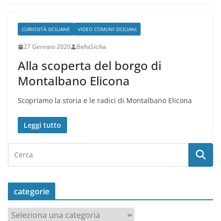
CURIOSITÀ SICILIANE
VIDEO COMUNI SICILIANI
27 Gennaio 2020
BellaSicilia
Alla scoperta del borgo di
Montalbano Elicona
Scopriamo la storia e le radici di Montalbano Elicona
Leggi tutto
categorie
c