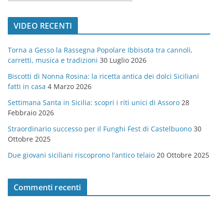
a
t
VIDEO RECENTI
e
g
Torna a Gesso la Rassegna Popolare Ibbisota tra cannoli,
o
carretti, musica e tradizioni
30 Luglio 2026
r
Biscotti di Nonna Rosina: la ricetta antica dei dolci Siciliani
i
fatti in casa
4 Marzo 2026
e
Settimana Santa in Sicilia: scopri i riti unici di Assoro
28
Febbraio 2026
Straordinario successo per il Funghi Fest di Castelbuono
30
Ottobre 2025
Due giovani siciliani riscoprono l’antico telaio
20 Ottobre 2025
Commenti recenti