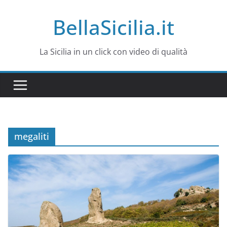
Salta
BellaSicilia.it
al
contenuto
La Sicilia in un click con video di qualità
megaliti