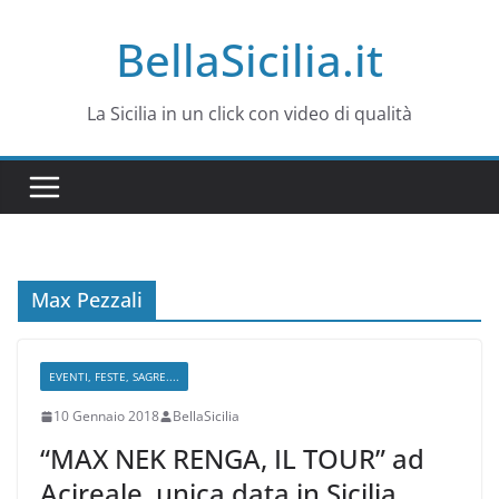
Salta
BellaSicilia.it
al
contenuto
La Sicilia in un click con video di qualità
Max Pezzali
EVENTI, FESTE, SAGRE....
10 Gennaio 2018
BellaSicilia
“MAX NEK RENGA, IL TOUR” ad
Acireale, unica data in Sicilia