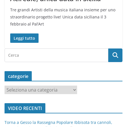
Tre grandi Artisti della musica italiana insieme per uno
straordinario progetto live! Unica data siciliana il 3
febbraio al Pal’Art
Leggi tutto
categorie
c
a
t
VIDEO RECENTI
e
g
Torna a Gesso la Rassegna Popolare Ibbisota tra cannoli,
o