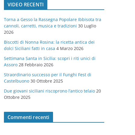
VIDEO RECENTI
e
g
Torna a Gesso la Rassegna Popolare Ibbisota tra
o
cannoli, carretti, musica e tradizioni
30 Luglio
r
2026
i
Biscotti di Nonna Rosina: la ricetta antica dei
e
dolci Siciliani fatti in casa
4 Marzo 2026
Settimana Santa in Sicilia: scopri i riti unici di
Assoro
28 Febbraio 2026
Straordinario successo per il Funghi Fest di
Castelbuono
30 Ottobre 2025
Due giovani siciliani riscoprono l’antico telaio
20
Ottobre 2025
Commenti recenti