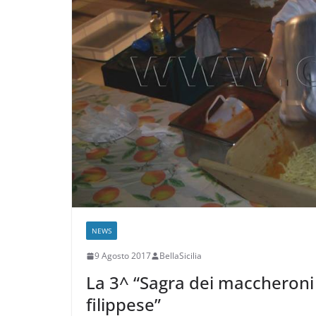
NEWS
9 Agosto 2017
BellaSicilia
La 3^ “Sagra dei maccheroni 
filippese”