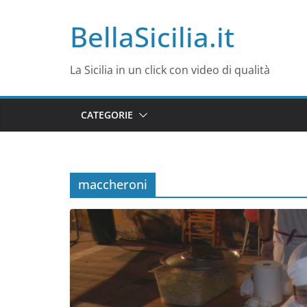
Salta
BellaSicilia.it
al
contenuto
La Sicilia in un click con video di qualità
CATEGORIE
maccheroni