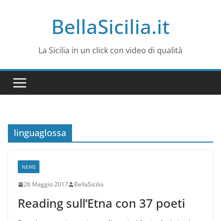
Salta
BellaSicilia.it
al
contenuto
La Sicilia in un click con video di qualità
linguaglossa
NEWS
26 Maggio 2017
BellaSicilia
Reading sull’Etna con 37 poeti