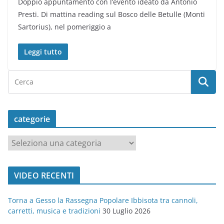
Doppio appuntamento con l’evento ideato da Antonio
Presti. Di mattina reading sul Bosco delle Betulle (Monti
Sartorius), nel pomeriggio a
Leggi tutto
categorie
c
a
t
VIDEO RECENTI
e
g
Torna a Gesso la Rassegna Popolare Ibbisota tra cannoli,
o
carretti, musica e tradizioni
30 Luglio 2026
r