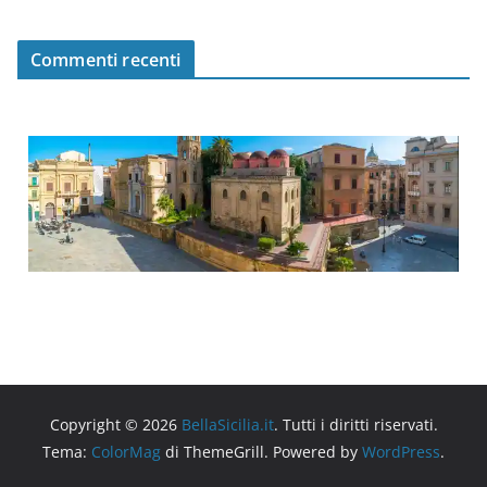
Commenti recenti
Copyright © 2026
BellaSicilia.it
. Tutti i diritti riservati.
Tema:
ColorMag
di ThemeGrill. Powered by
WordPress
.