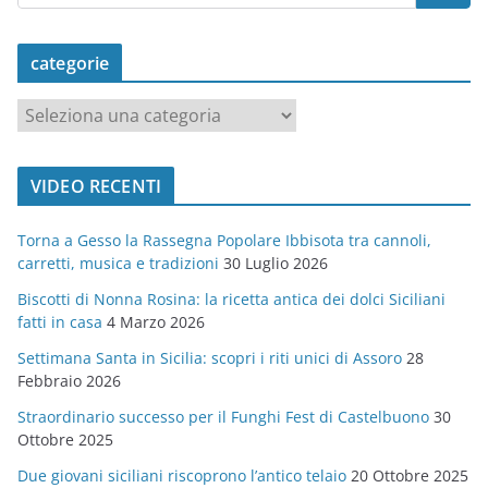
categorie
c
a
t
VIDEO RECENTI
e
g
Torna a Gesso la Rassegna Popolare Ibbisota tra cannoli,
o
carretti, musica e tradizioni
30 Luglio 2026
r
Biscotti di Nonna Rosina: la ricetta antica dei dolci Siciliani
i
fatti in casa
4 Marzo 2026
e
Settimana Santa in Sicilia: scopri i riti unici di Assoro
28
Febbraio 2026
Straordinario successo per il Funghi Fest di Castelbuono
30
Ottobre 2025
Due giovani siciliani riscoprono l’antico telaio
20 Ottobre 2025