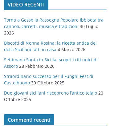
VIDEO RECENTI
e
g
Torna a Gesso la Rassegna Popolare Ibbisota tra
o
cannoli, carretti, musica e tradizioni
30 Luglio
r
2026
i
Biscotti di Nonna Rosina: la ricetta antica dei
e
dolci Siciliani fatti in casa
4 Marzo 2026
Settimana Santa in Sicilia: scopri i riti unici di
Assoro
28 Febbraio 2026
Straordinario successo per il Funghi Fest di
Castelbuono
30 Ottobre 2025
Due giovani siciliani riscoprono l’antico telaio
20
Ottobre 2025
Commenti recenti