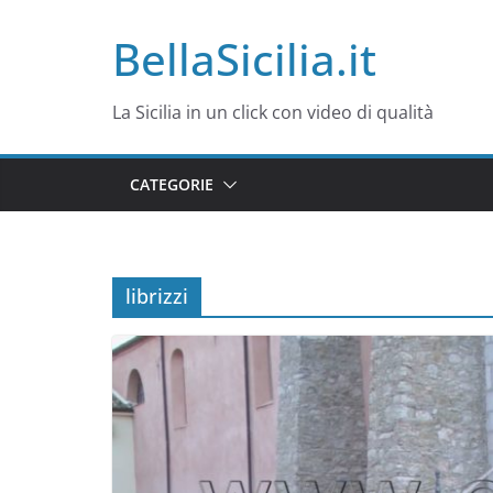
Salta
BellaSicilia.it
al
contenuto
La Sicilia in un click con video di qualità
CATEGORIE
librizzi