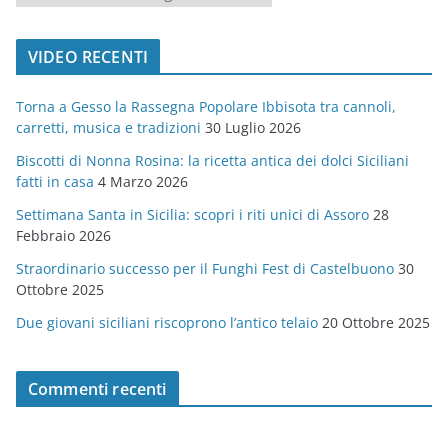
a
t
VIDEO RECENTI
e
g
Torna a Gesso la Rassegna Popolare Ibbisota tra cannoli,
o
carretti, musica e tradizioni
30 Luglio 2026
r
Biscotti di Nonna Rosina: la ricetta antica dei dolci Siciliani
i
fatti in casa
4 Marzo 2026
e
Settimana Santa in Sicilia: scopri i riti unici di Assoro
28
Febbraio 2026
Straordinario successo per il Funghi Fest di Castelbuono
30
Ottobre 2025
Due giovani siciliani riscoprono l’antico telaio
20 Ottobre 2025
Commenti recenti