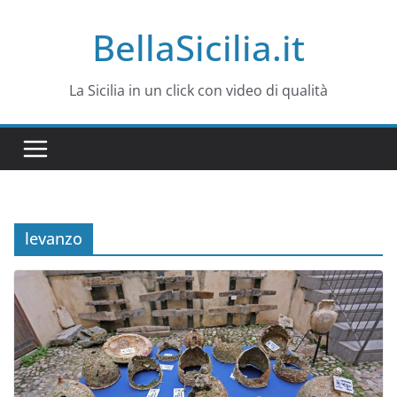
Salta
BellaSicilia.it
al
contenuto
La Sicilia in un click con video di qualità
levanzo