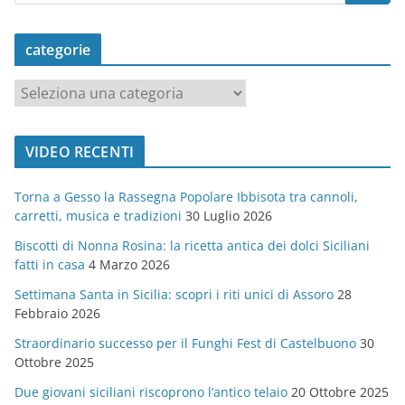
categorie
c
a
t
VIDEO RECENTI
e
g
Torna a Gesso la Rassegna Popolare Ibbisota tra cannoli,
o
carretti, musica e tradizioni
30 Luglio 2026
r
Biscotti di Nonna Rosina: la ricetta antica dei dolci Siciliani
i
fatti in casa
4 Marzo 2026
e
Settimana Santa in Sicilia: scopri i riti unici di Assoro
28
Febbraio 2026
Straordinario successo per il Funghi Fest di Castelbuono
30
Ottobre 2025
Due giovani siciliani riscoprono l’antico telaio
20 Ottobre 2025