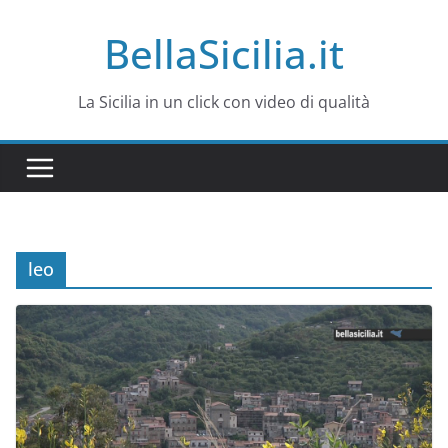
Salta
BellaSicilia.it
al
contenuto
La Sicilia in un click con video di qualità
leo