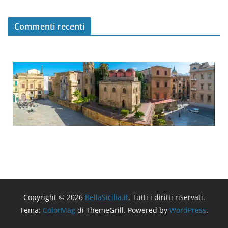
Commenti recenti
Copyright © 2026
BellaSicilia.it
. Tutti i diritti riservati.
Tema:
ColorMag
di ThemeGrill. Powered by
WordPress
.