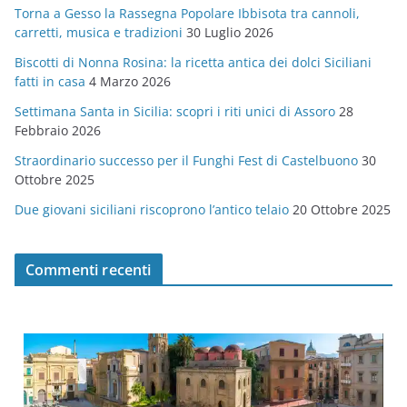
Torna a Gesso la Rassegna Popolare Ibbisota tra cannoli,
o
carretti, musica e tradizioni
30 Luglio 2026
r
Biscotti di Nonna Rosina: la ricetta antica dei dolci Siciliani
i
fatti in casa
4 Marzo 2026
e
Settimana Santa in Sicilia: scopri i riti unici di Assoro
28
Febbraio 2026
Straordinario successo per il Funghi Fest di Castelbuono
30
Ottobre 2025
Due giovani siciliani riscoprono l’antico telaio
20 Ottobre 2025
Commenti recenti