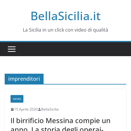
Salta
BellaSicilia.it
al
contenuto
La Sicilia in un click con video di qualità
imprenditori
NEWS
15 Aprile 2020
BellaSicilia
Il birrificio Messina compie un
anno. La storia degli operai-