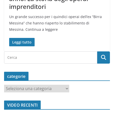
imprenditori
Un grande successo per i quindici operai dell’ex “Birra
Messina” che hanno riaperto lo stabilimento di
Messina. Continua a leggere
Leggi tutto
categorie
c
a
t
VIDEO RECENTI
e
g