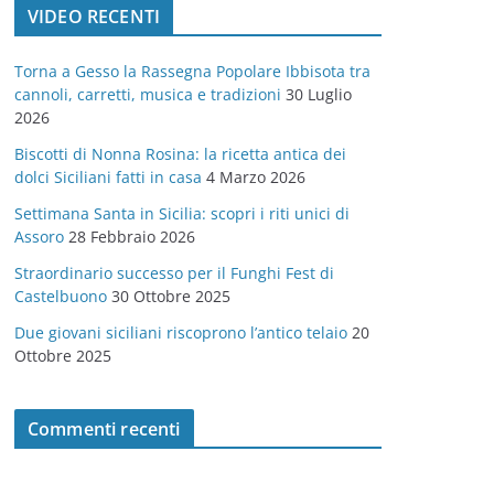
VIDEO RECENTI
e
g
Torna a Gesso la Rassegna Popolare Ibbisota tra
o
cannoli, carretti, musica e tradizioni
30 Luglio
r
2026
i
Biscotti di Nonna Rosina: la ricetta antica dei
e
dolci Siciliani fatti in casa
4 Marzo 2026
Settimana Santa in Sicilia: scopri i riti unici di
Assoro
28 Febbraio 2026
Straordinario successo per il Funghi Fest di
Castelbuono
30 Ottobre 2025
Due giovani siciliani riscoprono l’antico telaio
20
Ottobre 2025
Commenti recenti