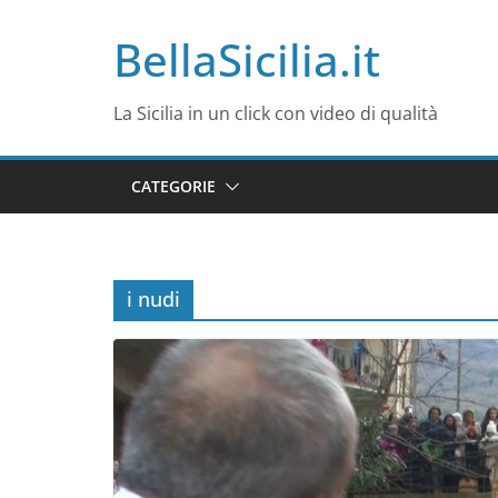
Salta
BellaSicilia.it
al
contenuto
La Sicilia in un click con video di qualità
CATEGORIE
i nudi