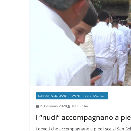
CURIOSITÀ SICILIANE
EVENTI, FESTE, SAGRE....
19 Gennaio 2020
BellaSicilia
I “nudi” accompagnano a pie
I devoti che accompagnano a piedi scalzi San Seb