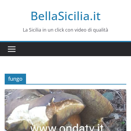
Salta
BellaSicilia.it
al
contenuto
La Sicilia in un click con video di qualità
fungo