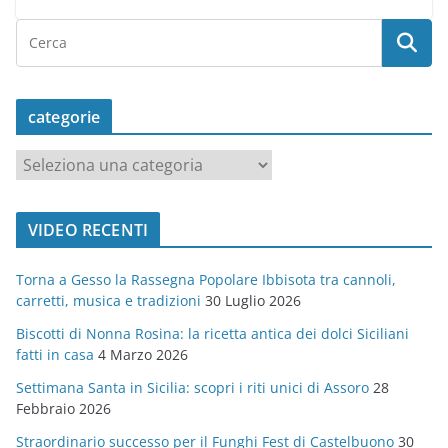
categorie
c
a
t
VIDEO RECENTI
e
g
Torna a Gesso la Rassegna Popolare Ibbisota tra cannoli,
o
carretti, musica e tradizioni
30 Luglio 2026
r
Biscotti di Nonna Rosina: la ricetta antica dei dolci Siciliani
i
fatti in casa
4 Marzo 2026
e
Settimana Santa in Sicilia: scopri i riti unici di Assoro
28
Febbraio 2026
Straordinario successo per il Funghi Fest di Castelbuono
30