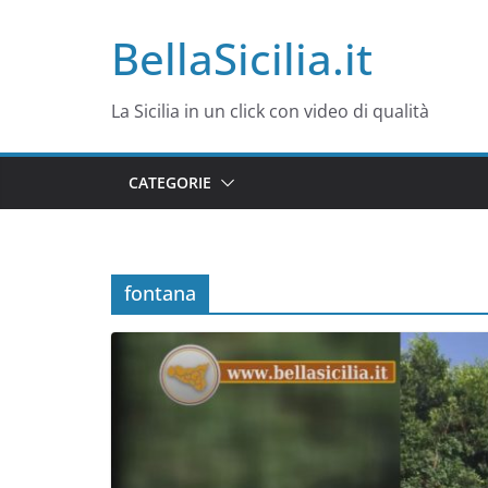
Salta
BellaSicilia.it
al
contenuto
La Sicilia in un click con video di qualità
CATEGORIE
fontana