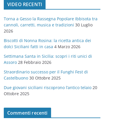
VIDEO RECENTI
e
g
Torna a Gesso la Rassegna Popolare Ibbisota tra
o
cannoli, carretti, musica e tradizioni
30 Luglio
r
2026
i
Biscotti di Nonna Rosina: la ricetta antica dei
e
dolci Siciliani fatti in casa
4 Marzo 2026
Settimana Santa in Sicilia: scopri i riti unici di
Assoro
28 Febbraio 2026
Straordinario successo per il Funghi Fest di
Castelbuono
30 Ottobre 2025
Due giovani siciliani riscoprono l’antico telaio
20
Ottobre 2025
Commenti recenti