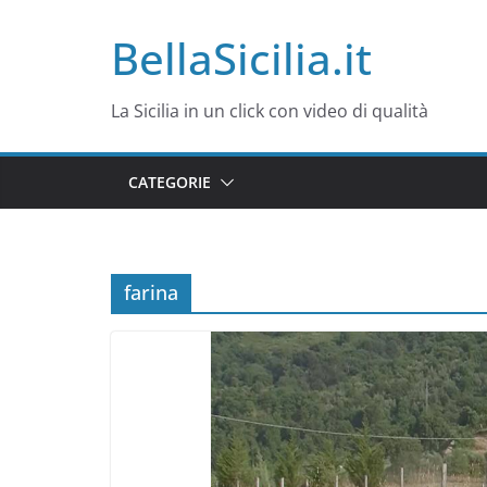
Salta
BellaSicilia.it
al
contenuto
La Sicilia in un click con video di qualità
CATEGORIE
farina