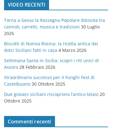
VIDEO RECENTI
e
g
Torna a Gesso la Rassegna Popolare Ibbisota tra
o
cannoli, carretti, musica e tradizioni
30 Luglio
r
2026
i
Biscotti di Nonna Rosina: la ricetta antica dei
e
dolci Siciliani fatti in casa
4 Marzo 2026
Settimana Santa in Sicilia: scopri i riti unici di
Assoro
28 Febbraio 2026
Straordinario successo per il Funghi Fest di
Castelbuono
30 Ottobre 2025
Due giovani siciliani riscoprono l’antico telaio
20
Ottobre 2025
Commenti recenti