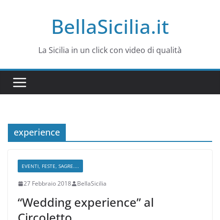
Salta
BellaSicilia.it
al
contenuto
La Sicilia in un click con video di qualità
experience
EVENTI, FESTE, SAGRE....
27 Febbraio 2018
BellaSicilia
“Wedding experience” al
Circoletto