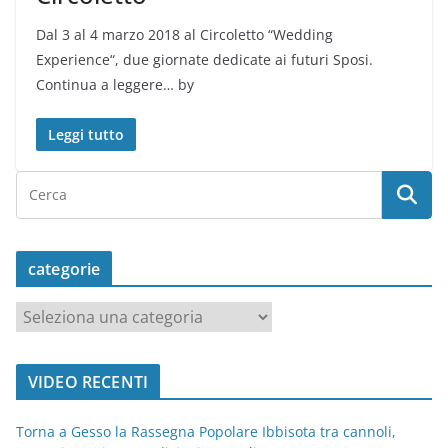
Dal 3 al 4 marzo 2018 al Circoletto “Wedding
Experience“, due giornate dedicate ai futuri Sposi.
Continua a leggere… by
Leggi tutto
categorie
c
a
t
VIDEO RECENTI
e
g
Torna a Gesso la Rassegna Popolare Ibbisota tra cannoli,
o